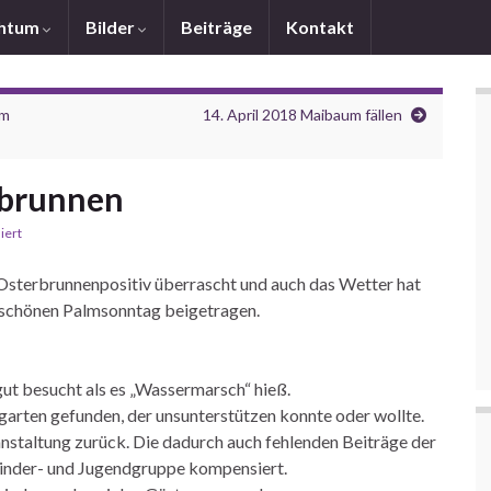
chtum
Bilder
Beiträge
Kontakt
um
14. April 2018 Maibaum fällen
rbrunnen
iert
Osterbrunnenpositiv überrascht und auch das Wetter hat
rschönen Palmsonntag beigetragen.
gut besucht als es „Wassermarsch“ hieß.
garten gefunden, der unsunterstützen konnte oder wollte.
anstaltung zurück. Die dadurch auch fehlenden Beiträge der
Kinder- und Jugendgruppe kompensiert.