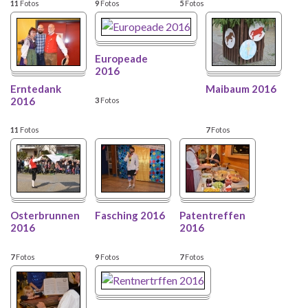
11
Fotos
9
Fotos
5
Fotos
Europeade
2016
Erntedank
Maibaum 2016
2016
3
Fotos
11
Fotos
7
Fotos
Osterbrunnen
Fasching 2016
Patentreffen
2016
2016
7
Fotos
9
Fotos
7
Fotos