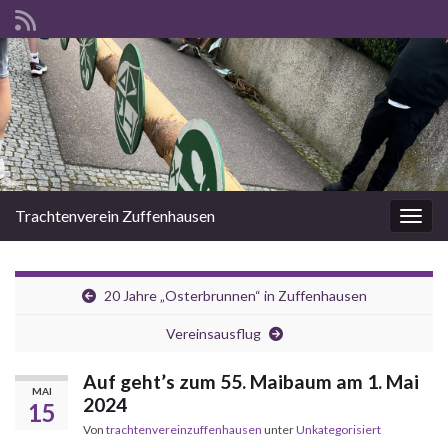
Trachtenverein Zuffenhausen
Navig
20 Jahre „Osterbrunnen“ in Zuffenhausen
Vereinsausflug
Auf geht’s zum 55. Maibaum am 1. Mai
MAI
2024
15
Von
trachtenvereinzuffenhausen
unter
Unkategorisiert