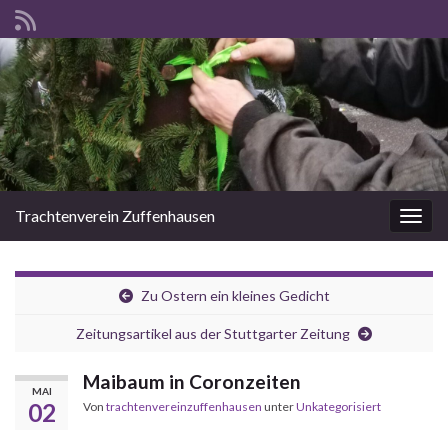
Trachtenverein Zuffenhausen
Navig
Zu Ostern ein kleines Gedicht
Zeitungsartikel aus der Stuttgarter Zeitung
Maibaum in Coronzeiten
MAI
02
Von
trachtenvereinzuffenhausen
unter
Unkategorisiert